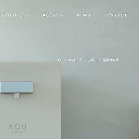
P
R
O
D
U
C
T
A
B
O
U
T
N
E
W
S
C
O
N
T
A
C
T
AQU
水素水サーバー
For Standing
水道直結タイプ
TOP
>
ABOUT
>
SERVICE
>
水素水事業
For Business
業務用
Filter
フィルター
H&
ビューティフルケアブランド