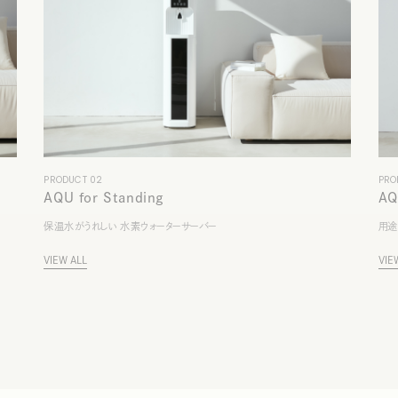
PRODUCT 02
PRO
AQU for Standing
AQ
保温水がうれしい 水素ウォーターサーバー
用途
V
I
E
W
A
L
L
V
I
E