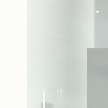
T
O
P