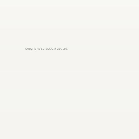
Copyright SUISOSUM Co., Ltd.