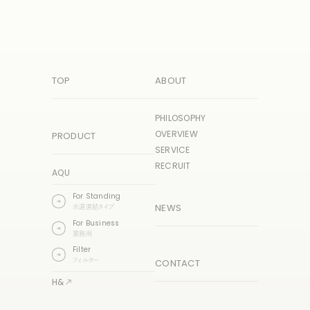
TOP
ABOUT
PHILOSOPHY
OVERVIEW
PRODUCT
SERVICE
RECRUIT
AQU
For Standing
水道直結タイプ
NEWS
For Business
業務用
Filter
フィルター
CONTACT
H&