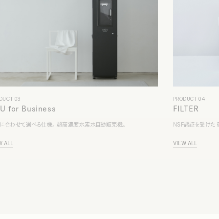
DUCT 03
PRODUCT 04
U for Business
FILTER
に合わせて選べる仕様。 超高濃度水素水自動販売機。
NSF認証を受けた
W
A
L
L
V
I
E
W
A
L
L